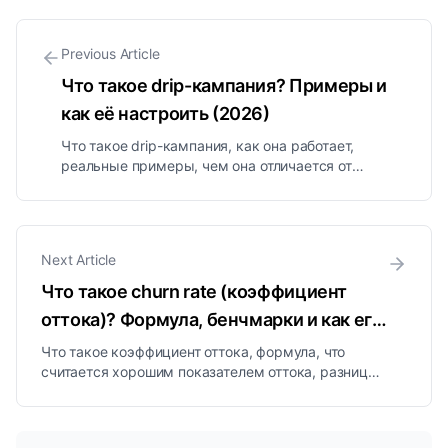
Previous Article
Что такое drip-кампания? Примеры и
как её настроить (2026)
Что такое drip-кампания, как она работает,
реальные примеры, чем она отличается от
nurture-кампании и рассылки, и как настроить
такую, которая конвертирует, объяснено просто.
Next Article
Что такое churn rate (коэффициент
оттока)? Формула, бенчмарки и как его
снизить (2026)
Что такое коэффициент оттока, формула, что
считается хорошим показателем оттока, разница
между оттоком клиентов и оттоком выручки, и
проверенные способы его снижения.