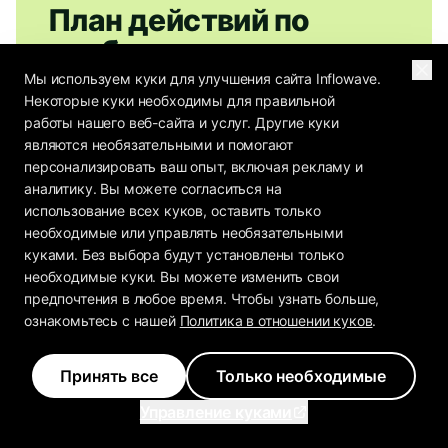
План действий по
прибыли агентства уже
здесь
Мы используем куки для улучшения сайта Inflowave.
Некоторые куки необходимы для правильной
работы нашего веб-сайта и услуг. Другие куки
Как 80+ операторов агентств оценивают
являются необязательными и помогают
свои цены, удержание и маржу? В Плане
персонализировать ваш опыт, включая рекламу и
действий по прибыли агентства
аналитику. Вы можете согласиться на
использование всех куков, оставить только
представлены эталонные показатели.
необходимые или управлять необязательными
куками. Без выбора будут установлены только
необходимые куки. Вы можете изменить свои
предпочтения в любое время. Чтобы узнать больше,
ознакомьтесь с нашей
Политика в отношении куков
.
Получить бесплатный отчет
Отправьте мне План действий по прибыли агентства и
Принять все
Только необходимые
еженедельные заметки Inflowave для операторов
агентств: анализ цен, стратегии удержания, реальные
Управление куками
расчеты маржи. Отписаться можно в любое время.