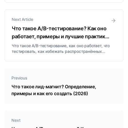
посетителей в лиды.
Next Article
Что такое A/B-тестирование? Как оно
работает, примеры и лучшие практики
(2026)
Что такое A/B-тестирование, как оно работает, что
тестировать, как избежать распространённых
ошибок и реальные примеры, простой способ
принимать маркетинговые решения на основе
данных, а не мнений.
Previous
Что такое лид-магнит? Определение,
примеры и как его создать (2026)
Next