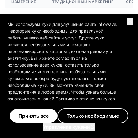
ИЗМЕРЕНИЕ
ТРАДИЦИОННЫЙ МАРКЕТИНГ
GROW
Центральная
Эксп
единица
Кампании и каналы
Мы используем куки для улучшения сайта Inflowave.
воро
работы
Некоторые куки необходимы для правильной
работы нашего веб-сайта и услуг. Другие куки
являются необязательными и помогают
Код, 
Основной
Брифы, инструменты и
импр
персонализировать ваш опыт, включая рекламу и
интерфейс
встречи
хаки
аналитику. Вы можете согласиться на
использование всех куков, оставить только
необходимые или управлять необязательными
Нужный
Большие,
Мале
куками. Без выбора будут установлены только
размер
специализированные
техни
необходимые куки. Вы можете изменить свои
команды
команды
кома
предпочтения в любое время. Чтобы узнать больше,
ознакомьтесь с нашей
Политика в отношении куков
.
Время от
идеи до
Недели
Дни -
запуска
Принять все
Только необходимые
Управление куками
Ключевой
Данн
Стратегия и ремесло
навык
инже