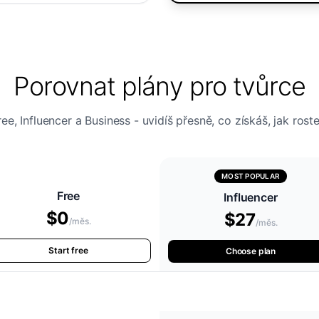
Porovnat plány pro tvůrce
ree, Influencer a Business - uvidíš přesně, co získáš, jak roste
MOST POPULAR
Free
Influencer
$0
$27
/měs.
/měs.
Start free
Choose plan