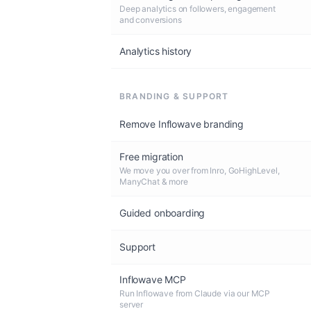
Deep analytics on followers, engagement
and conversions
Analytics history
BRANDING & SUPPORT
Remove Inflowave branding
Free migration
We move you over from Inro, GoHighLevel,
ManyChat & more
Guided onboarding
Support
Inflowave MCP
Run Inflowave from Claude via our MCP
server