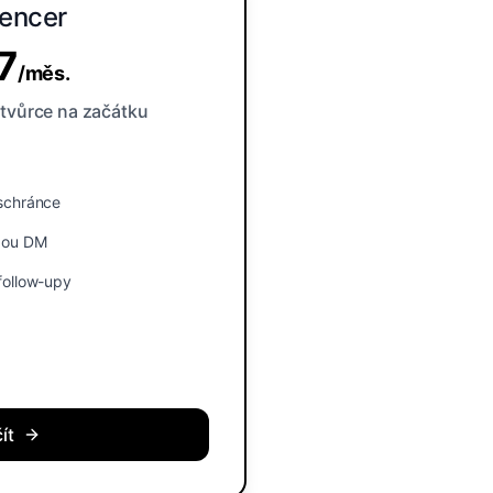
uencer
7
/
měs.
tvůrce na začátku
 schránce
ždou DM
follow-upy
ít