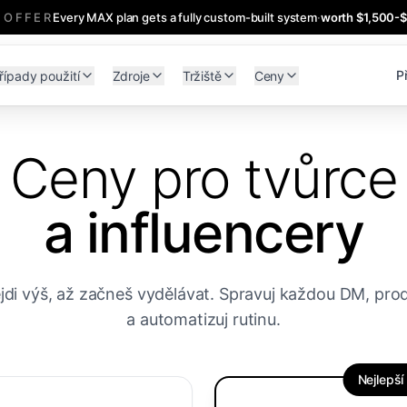
 OFFER
Every MAX plan gets a fully custom-built system
·
worth $1,500-
Př
řípady použití
Zdroje
Tržiště
Ceny
Ceny pro tvůrce
a influencery
jdi výš, až začneš vydělávat. Spravuj každou DM, pro
a automatizuj rutinu.
Nejlepší