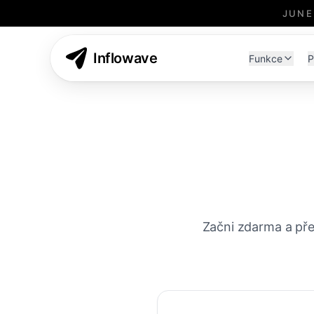
JUNE
Inflowave
Funkce
P
Začni zdarma a pře