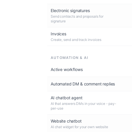
Electronic signatures
Send contracts and proposals for
signature
Invoices
Create, send and track invoices
AUTOMATION & AI
Active workflows
Automated DM & comment replies
AI chatbot agent
AI that answers DMs in your voice - pay-
per-use
Website chatbot
AI chat widget for your own website