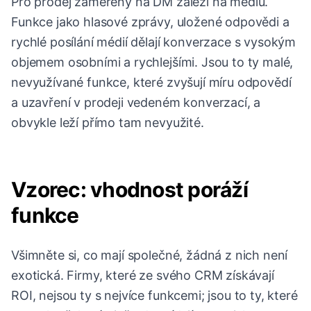
Pro prodej zaměřený na DM záleží na médiu.
Funkce jako hlasové zprávy, uložené odpovědi a
rychlé posílání médií dělají konverzace s vysokým
objemem osobními a rychlejšími. Jsou to ty malé,
nevyužívané funkce, které zvyšují míru odpovědí
a uzavření v prodeji vedeném konverzací, a
obvykle leží přímo tam nevyužité.
Vzorec: vhodnost poráží
funkce
Všimněte si, co mají společné, žádná z nich není
exotická. Firmy, které ze svého CRM získávají
ROI, nejsou ty s nejvíce funkcemi; jsou to ty, které