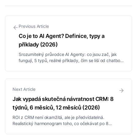
Previous Article
Co je to AI Agent? Definice, typy a
příklady (2026)
Srozumitelný průvodce AI Agenty: co jsou zač, jak
fungují, 5 typů, reálné příklady, čím se liší od chatbotů
a ChatGPT a jak je firmy využívají v prodeji a
podpoře.
Next Article
Jak vypadá skutečná návratnost CRM: 8
týdnů, 6 měsíců, 12 měsíců (2026)
ROI z CRM není okamžitá, ale je předvídatelná.
Realistický harmonogram toho, co očekávat po 8
týdnech, 6 měsících a 12 měsících, ukotvený ve
skutečných oborových benchmarcích, plus jak změřit