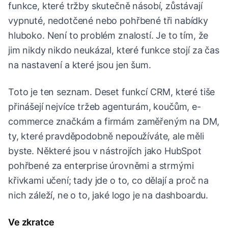
funkce, které tržby skutečně násobí, zůstávají
vypnuté, nedotčené nebo pohřbené tři nabídky
hluboko. Není to problém znalostí. Je to tím, že
jim nikdy nikdo neukázal, které funkce stojí za čas
na nastavení a které jsou jen šum.
Toto je ten seznam. Deset funkcí CRM, které tiše
přinášejí nejvíce tržeb agenturám, koučům, e-
commerce značkám a firmám zaměřeným na DM,
ty, které pravděpodobně nepoužíváte, ale měli
byste. Některé jsou v nástrojích jako HubSpot
pohřbené za enterprise úrovněmi a strmými
křivkami učení; tady jde o to, co dělají a proč na
nich záleží, ne o to, jaké logo je na dashboardu.
Ve zkratce