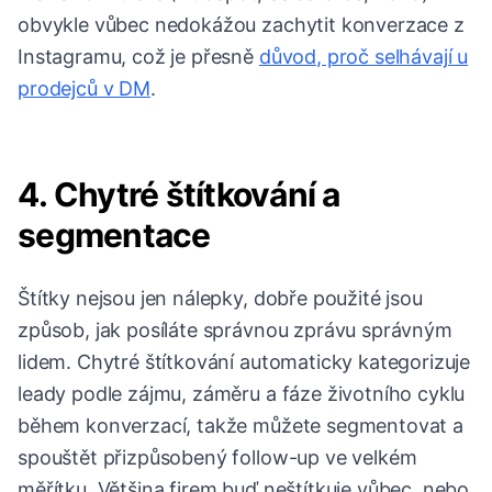
obvykle vůbec nedokážou zachytit konverzace z
Instagramu, což je přesně
důvod, proč selhávají u
prodejců v DM
.
4. Chytré štítkování a
segmentace
Štítky nejsou jen nálepky, dobře použité jsou
způsob, jak posíláte správnou zprávu správným
lidem. Chytré štítkování automaticky kategorizuje
leady podle zájmu, záměru a fáze životního cyklu
během konverzací, takže můžete segmentovat a
spouštět přizpůsobený follow-up ve velkém
měřítku. Většina firem buď neštítkuje vůbec, nebo