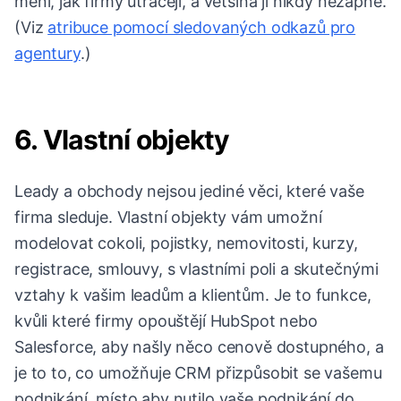
mění, jak firmy utrácejí, a většina ji nikdy nezapne.
(Viz
atribuce pomocí sledovaných odkazů pro
agentury
.)
6. Vlastní objekty
Leady a obchody nejsou jediné věci, které vaše
firma sleduje. Vlastní objekty vám umožní
modelovat cokoli, pojistky, nemovitosti, kurzy,
registrace, smlouvy, s vlastními poli a skutečnými
vztahy k vašim leadům a klientům. Je to funkce,
kvůli které firmy opouštějí HubSpot nebo
Salesforce, aby našly něco cenově dostupného, a
je to to, co umožňuje CRM přizpůsobit se vašemu
podnikání, místo aby nutilo vaše podnikání do