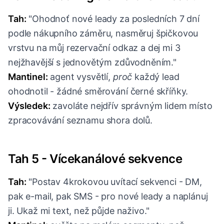
Tah:
"Ohodnoť nové leady za posledních 7 dní
podle nákupního záměru, nasměruj špičkovou
vrstvu na můj rezervační odkaz a dej mi 3
nejžhavější s jednovětým zdůvodněním."
Mantinel:
agent vysvětlí,
proč
každý lead
ohodnotil - žádné směrování černé skříňky.
Výsledek:
zavoláte nejdřív správným lidem místo
zpracovávání seznamu shora dolů.
Tah 5 - Vícekanálové sekvence
Tah:
"Postav 4krokovou uvítací sekvenci - DM,
pak e-mail, pak SMS - pro nové leady a naplánuj
ji. Ukaž mi text, než půjde naživo."