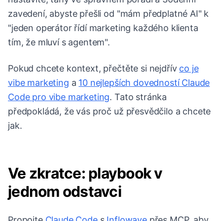
zavedení, abyste přešli od "mám předplatné AI" k
"jeden operátor řídí marketing každého klienta
tím, že mluví s agentem".
Pokud chcete kontext, přečtěte si nejdřív
co je
vibe marketing
a
10 nejlepších dovedností Claude
Code pro vibe marketing
. Tato stránka
předpokládá, že vás proč už přesvědčilo a chcete
jak.
Ve zkratce: playbook v
jednom odstavci
Propojte
Claude Code
s
Inflowave
přes MCP, aby