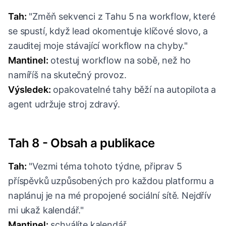
Tah:
"Změň sekvenci z Tahu 5 na workflow, které
se spustí, když lead okomentuje klíčové slovo, a
zauditej moje stávající workflow na chyby."
Mantinel:
otestuj workflow na sobě, než ho
namíříš na skutečný provoz.
Výsledek:
opakovatelné tahy běží na autopilota a
agent udržuje stroj zdravý.
Tah 8 - Obsah a publikace
Tah:
"Vezmi téma tohoto týdne, připrav 5
příspěvků uzpůsobených pro každou platformu a
naplánuj je na mé propojené sociální sítě. Nejdřív
mi ukaž kalendář."
Mantinel:
schválíte kalendář.