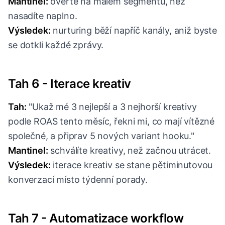
Mantinel:
ověřte na malém segmentu, než
nasadíte naplno.
Výsledek:
nurturing běží napříč kanály, aniž byste
se dotkli každé zprávy.
Tah 6 - Iterace kreativ
Tah:
"Ukaž mé 3 nejlepší a 3 nejhorší kreativy
podle ROAS tento měsíc, řekni mi, co mají vítězné
společné, a připrav 5 nových variant hooku."
Mantinel:
schválíte kreativy, než začnou utrácet.
Výsledek:
iterace kreativ se stane pětiminutovou
konverzací místo týdenní porady.
Tah 7 - Automatizace workflow