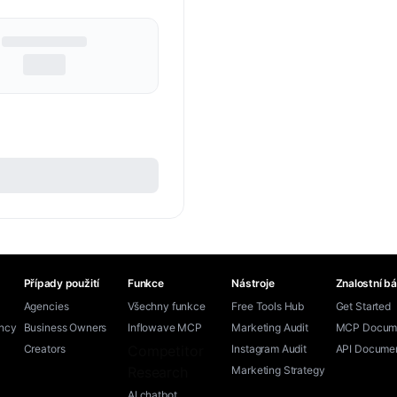
Případy použití
Funkce
Nástroje
Znalostní b
Agencies
Všechny funkce
Free Tools Hub
Get Started
ency
Business Owners
Inflowave MCP
Marketing Audit
MCP Docume
Creators
Competitor
Instagram Audit
API Documen
Research
Marketing Strategy
AI chatbot