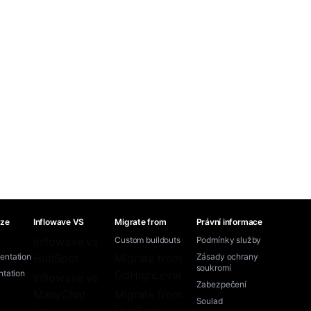
áze
Inflowave VS
Migrate from
Právní informace
Inflowave vs
Custom buildouts
Podmínky služby
ntation
HubSpot
Migrate from
Zásady ochrany
soukromí
tation
GoHighLevel
Inflowave vs
Zabezpečení
ManyChat
Migrate from
Soulad