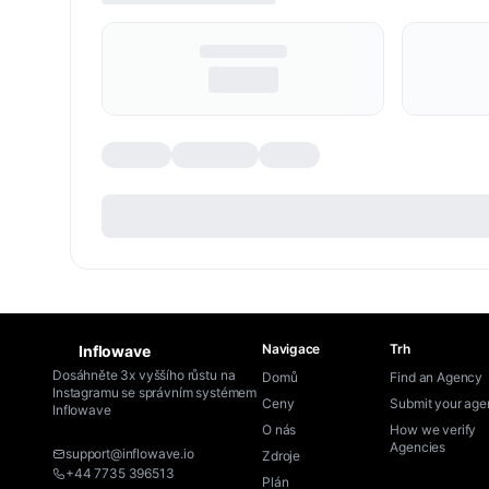
Navigace
Trh
Inflowave
Dosáhněte 3x vyššího růstu na
Domů
Find an Agency
Instagramu se správním systémem
Ceny
Submit your ag
Inflowave
O nás
How we verify
Agencies
support@inflowave.io
Zdroje
+44 7735 396513
Plán