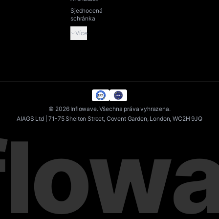
Sjednocená
schránka
Více
©
2026
Inflowave.
Všechna práva vyhrazena.
AIAGS Ltd | 71-75 Shelton Street, Covent Garden, London, WC2H 9JQ
flow