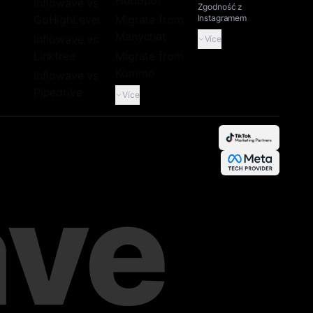
HubSpot
Inflowave vs
Zgodność z
GoHighLevel
Migrate from
Instagramem
Manychat
Inflowave vs
Více
Linktree
Migrate from
Kommo
Inflowave vs
Pipedrive
Více
ave