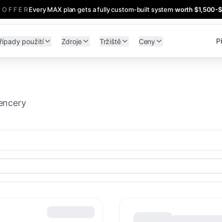
 OFFER
Every MAX plan gets a fully custom-built system
·
worth $1,500-
Př
řípady použití
Zdroje
Tržiště
Ceny
wencery