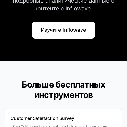
подробные аналитические данные о
шаг максимально простым - ссылка в
контенте с Inflowave.
био, DM с ключевым словом или
оставьте комментарий.
Изучите Inflowave
Больше бесплатных
инструментов
Customer Satisfaction Survey
40+ CSAT questions - build and download your survey