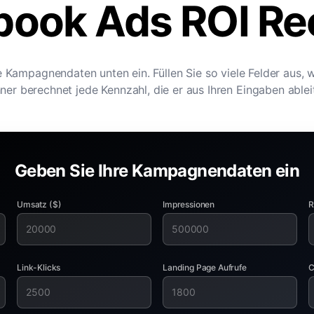
book Ads ROI Re
 Kampagnendaten unten ein. Füllen Sie so viele Felder aus, 
ner berechnet jede Kennzahl, die er aus Ihren Eingaben ablei
Geben Sie Ihre Kampagnendaten ein
Umsatz ($)
Impressionen
R
Link-Klicks
Landing Page Aufrufe
C