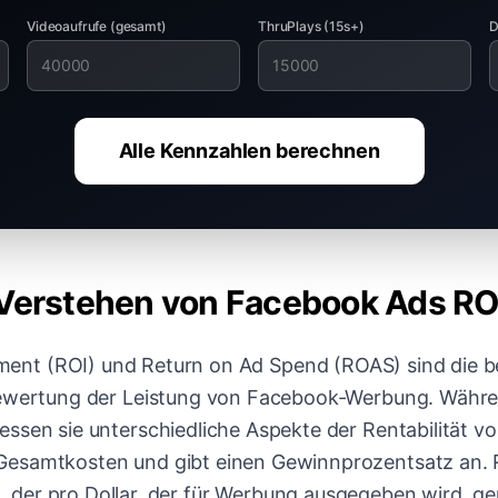
Videoaufrufe (gesamt)
ThruPlays (15s+)
D
Alle Kennzahlen berechnen
Verstehen von Facebook Ads RO
ment (ROI) und Return on Ad Spend (ROAS) sind die b
ewertung der Leistung von Facebook-Werbung. Währen
essen sie unterschiedliche Aspekte der Rentabilität 
 Gesamtkosten und gibt einen Gewinnprozentsatz an.
 der pro Dollar, der für Werbung ausgegeben wird, gen