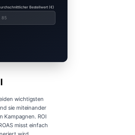
urchschnittlicher Bestellwert (€)
I
eiden wichtigsten
d sie miteinander
von Kampagnen. ROI
 ROAS misst einfach
eriert wird.