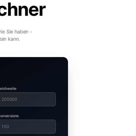
chner
wie Sie haben -
ten kann.
eichweite
onversions