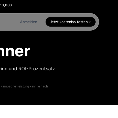
$10,000
Anmelden
Jetzt kostenlos testen
hner
winn und ROI-Prozentsatz
he Kampagnenleistung kann je nach