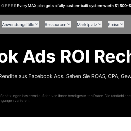
 OFFER
Every MAX plan gets a fully custom-built system
·
worth $1,500-
Anwendungsfälle
Ressourcen
Marktplatz
Preise
ok Ads ROI Rec
 Rendite aus Facebook Ads. Sehen Sie ROAS, CPA, Ge
 Schätzungen basierend auf den von Ihnen bereitgestellten Daten. Die tatsächlic
ingungen variieren.